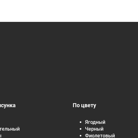
исунка
По цвету
Ягодный
тельный
Черный
ы
Фиолетовый