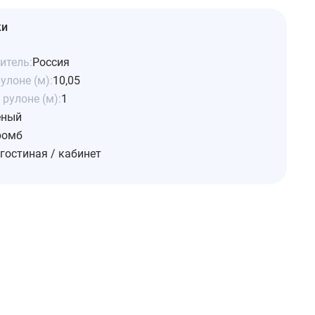
ки
итель:
Россия
улоне (м):
10,05
рулоне (м):
1
еный
ромб
гостиная / кабинет