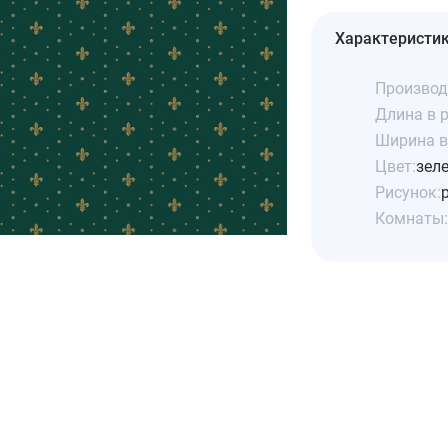
Характеристи
Производ
Длина в р
Ширина в 
Цвет:
зел
Рисунок:
Комнаты: