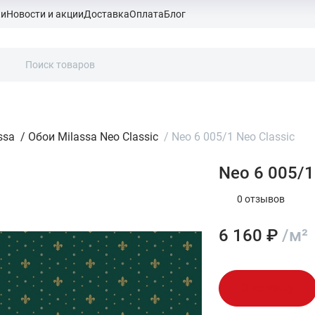
ки
Новости и акции
Доставка
Оплата
Блог
ssa
/
Обои Milassa Neo Classic
/
Neo 6 005/1 Neo Classic
Neo 6 005/1
0 отзывов
6 160 ₽
/м²
В корзину