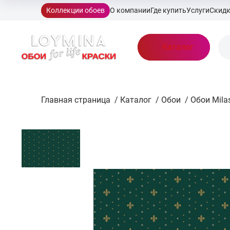
Коллекции обоев
О компании
Где купить
Услуги
Скид
Каталог
Главная страница
/
Каталог
/
Обои
/
Обои Mila