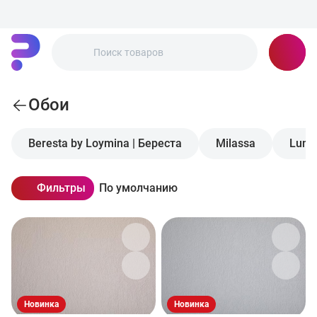
Обои
Beresta by Loymina | Береста
Milassa
Luna 
Фильтры
По умолчанию
Новинка
Новинка