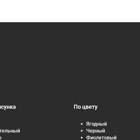
исунка
По цвету
Ягодный
тельный
Черный
ы
Фиолетовый