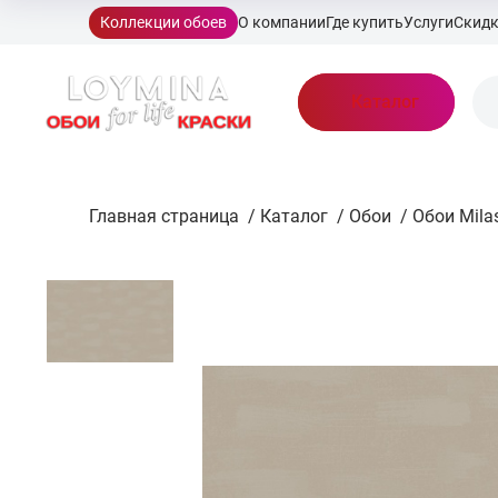
Коллекции обоев
О компании
Где купить
Услуги
Скид
Каталог
Главная страница
/
Каталог
/
Обои
/
Обои Mila