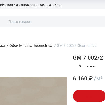
ки
Новости и акции
Доставка
Оплата
Блог
ssa
/
Обои Milassa Geometrica
/
GM 7 002/2 Geometrica
GM 7 002/2 
0 отзывов
6 160 ₽
/м²
В корзину