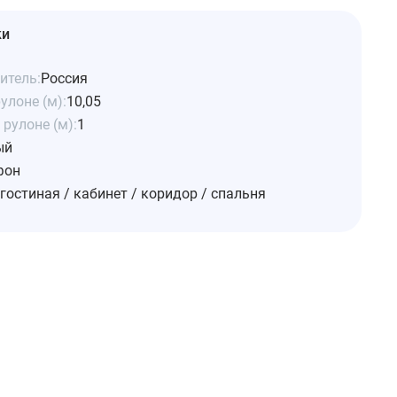
ки
итель:
Россия
улоне (м):
10,05
рулоне (м):
1
ый
фон
гостиная / кабинет / коридор / спальня