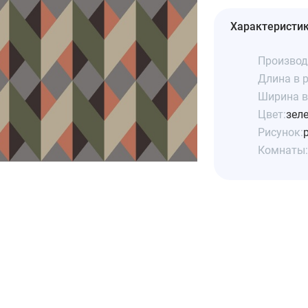
Характеристи
Производ
Длина в р
Ширина в 
Цвет:
зел
Рисунок:
Комнаты: