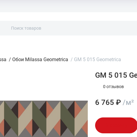
ssa
/
Обои Milassa Geometrica
/
GM 5 015 Geometrica
GM 5 015 Ge
0 отзывов
6 765 ₽
/м²
В корзину