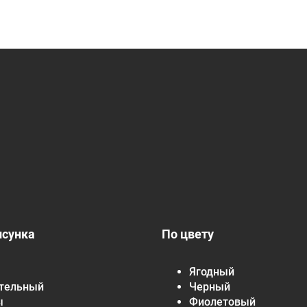
исунка
По цвету
Ягодный
тельный
Черный
ы
Фиолетовый