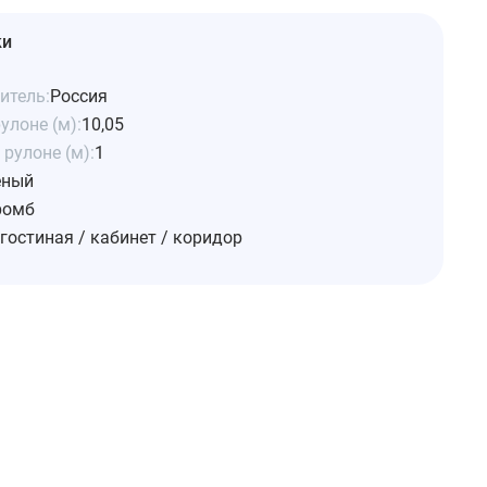
ки
итель:
Россия
улоне (м):
10,05
рулоне (м):
1
еный
ромб
гостиная / кабинет / коридор