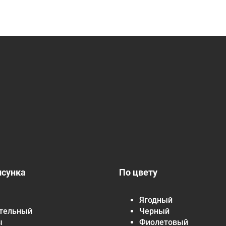
исунка
По цвету
Ягодный
тельный
Черный
ы
Фиолетовый