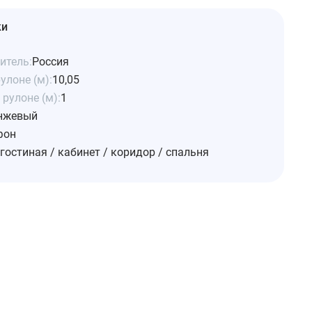
ки
итель:
Россия
улоне (м):
10,05
рулоне (м):
1
нжевый
фон
гостиная / кабинет / коридор / спальня