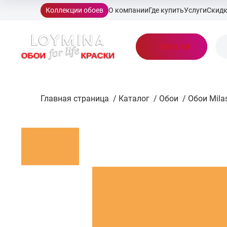
Коллекции обоев
О компании
Где купить
Услуги
Скид
Каталог
Главная страница
/
Каталог
/
Обои
/
Обои Mila