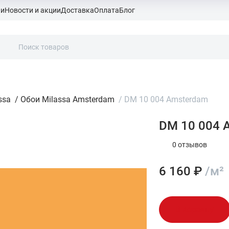
ки
Новости и акции
Доставка
Оплата
Блог
ssa
/
Обои Milassa Amsterdam
/
DM 10 004 Amsterdam
DM 10 004 
0 отзывов
6 160 ₽
/м²
В корзину