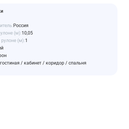
ки
итель:
Россия
улоне (м):
10,05
рулоне (м):
1
ий
фон
гостиная / кабинет / коридор / спальня