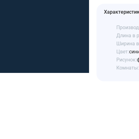
Характеристи
Производ
Длина в р
Ширина в 
Цвет:
син
Рисунок:
Комнаты: