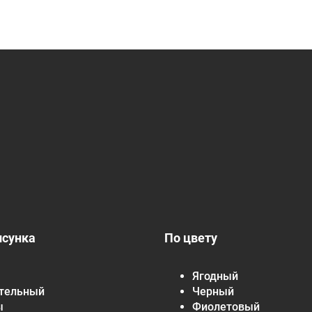
исунка
По цвету
Ягодный
тельный
Черный
ы
Фиолетовый