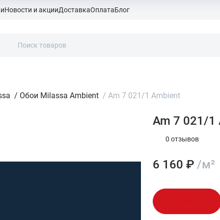
ки
Новости и акции
Доставка
Оплата
Блог
ssa
/
Обои Milassa Ambient
/
Am 7 021/1 Ambient
Am 7 021/1 
0 отзывов
6 160 ₽
/м²
В корзину