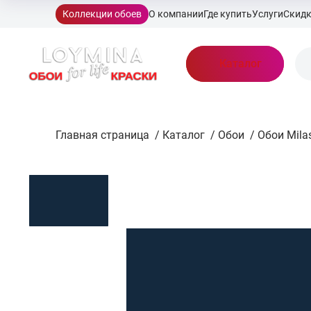
Коллекции обоев
О компании
Где купить
Услуги
Скид
Каталог
Главная страница
/
Каталог
/
Обои
/
Обои Mila