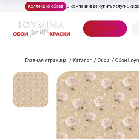
Коллекции обоев
О компании
Где купить
Услуги
Скид
Каталог
Главная страница
/
Каталог
/
Обои
/
Обои Loy