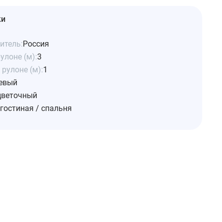
ки
итель:
Россия
улоне (м):
3
рулоне (м):
1
евый
цветочный
гостиная / спальня