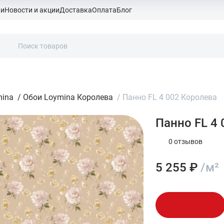
ки
Новости и акции
Доставка
Оплата
Блог
mina
/
Обои Loymina Королева
/
Панно FL 4 002 Королева
Панно FL 4
0 отзывов
5 255 ₽
/м²
В корзину