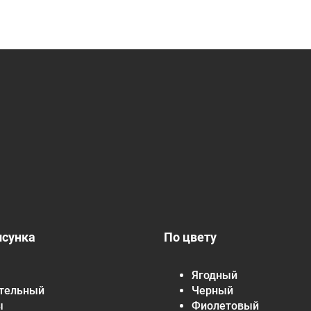
исунка
По цвету
Ягодный
тельный
Черный
ы
Фиолетовый