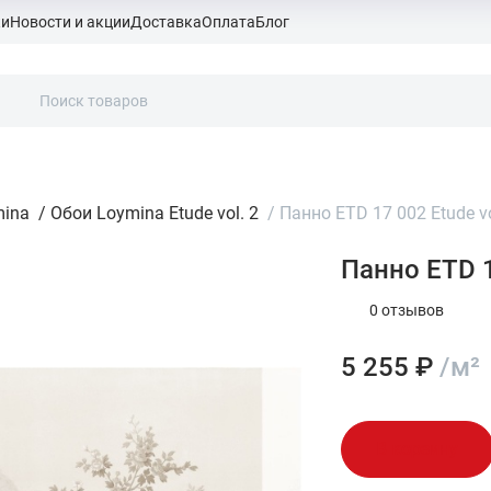
ки
Новости и акции
Доставка
Оплата
Блог
mina
/
Обои Loymina Etude vol. 2
/
Панно ETD 17 002 Etude vol
Панно ETD 17
0 отзывов
5 255 ₽
/м²
В корзину