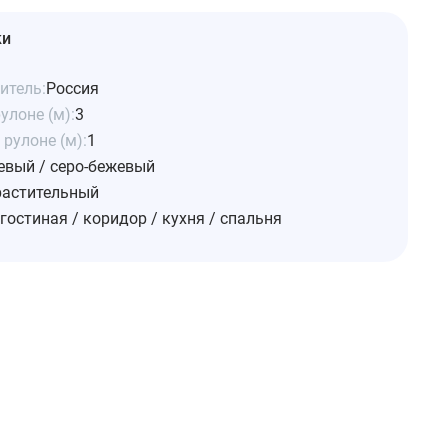
ки
итель:
Россия
улоне (м):
3
рулоне (м):
1
евый / серо-бежевый
растительный
гостиная / коридор / кухня / спальня