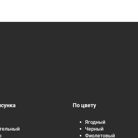
исунка
По цвету
Ягодный
тельный
Черный
ы
Фиолетовый