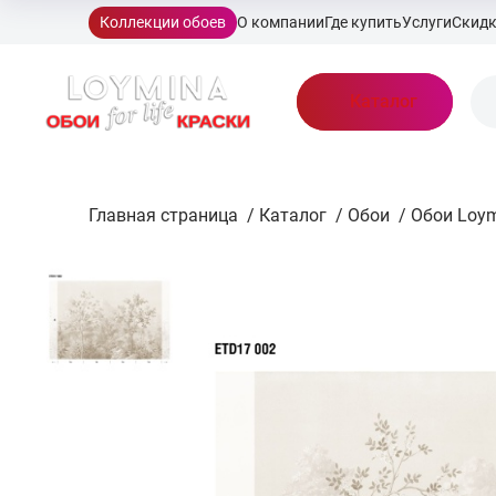
Коллекции обоев
О компании
Где купить
Услуги
Скид
Каталог
Главная страница
/
Каталог
/
Обои
/
Обои Loy