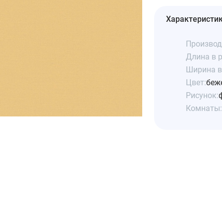
Характеристи
Производ
Длина в р
Ширина в 
Цвет:
беж
Рисунок:
Комнаты: