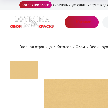
Коллекции обоев
О компании
Где купить
Услуги
Скид
Каталог
Главная страница
/
Каталог
/
Обои
/
Обои Loy