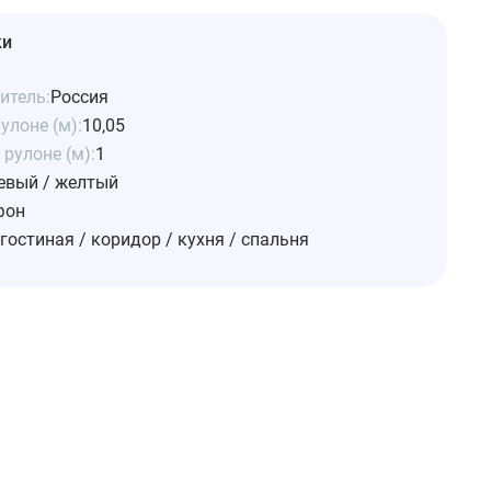
ки
итель:
Россия
улоне (м):
10,05
рулоне (м):
1
евый / желтый
фон
гостиная / коридор / кухня / спальня