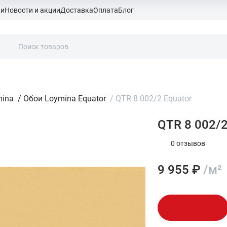
ки
Новости и акции
Доставка
Оплата
Блог
mina
/
Обои Loymina Equator
/
QTR 8 002/2 Equator
QTR 8 002/2
0 отзывов
9 955 ₽
/м²
В корзину