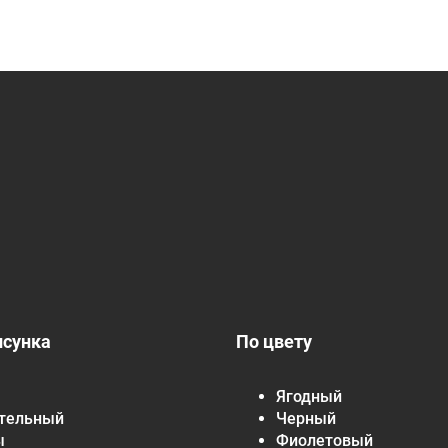
исунка
По цвету
Ягодный
тельный
Черный
ы
Фиолетовый