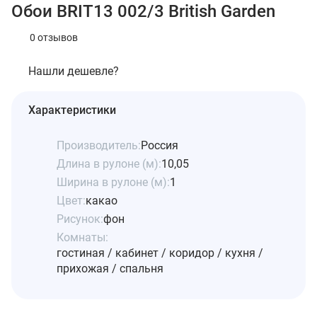
Обои BRIT13 002/3 British Garden
0 отзывов
Нашли дешевле?
Характеристики
Производитель:
Россия
Длина в рулоне (м):
10,05
Ширина в рулоне (м):
1
Цвет:
какао
Рисунок:
фон
Комнаты:
гостиная / кабинет / коридор / кухня /
прихожая / спальня