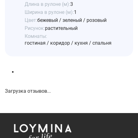
Длина в рулоне (м):
3
Ширина в рулоне (м):
1
Цвет:
бежевый / зеленый / розовый
Рисунок:
растительный
Комнаты:
гостиная / коридор / кухня / спальня
Загрузка отзывов...