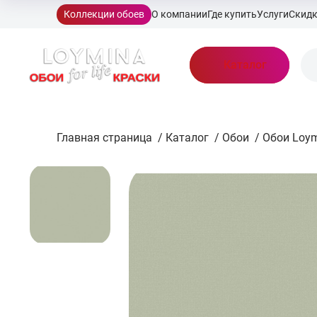
Коллекции обоев
О компании
Где купить
Услуги
Скид
Каталог
Главная страница
/
Каталог
/
Обои
/
Обои Loy