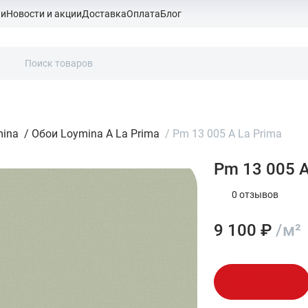
ки
Новости и акции
Доставка
Оплата
Блог
mina
/
Обои Loymina A La Prima
/
Pm 13 005 A La Prima
Pm 13 005 A
0 отзывов
9 100 ₽
/м²
В корзину