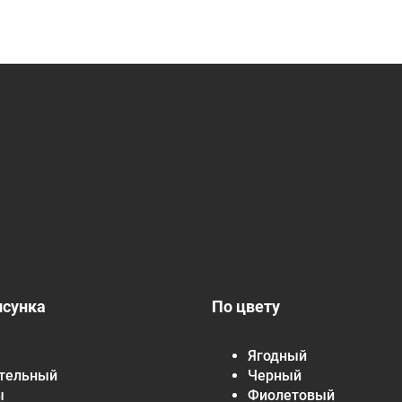
исунка
По цвету
Ягодный
тельный
Черный
ы
Фиолетовый