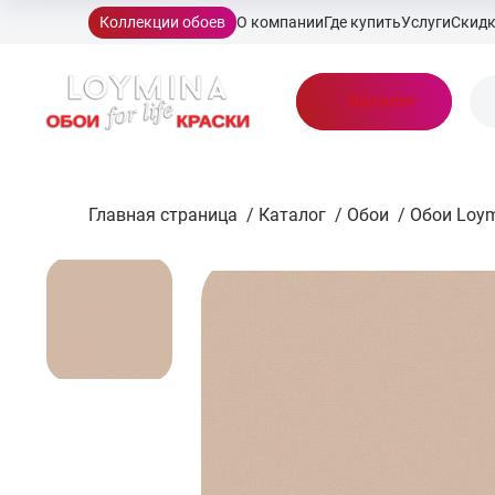
Коллекции обоев
О компании
Где купить
Услуги
Скид
Каталог
Главная страница
/
Каталог
/
Обои
/
Обои Loy