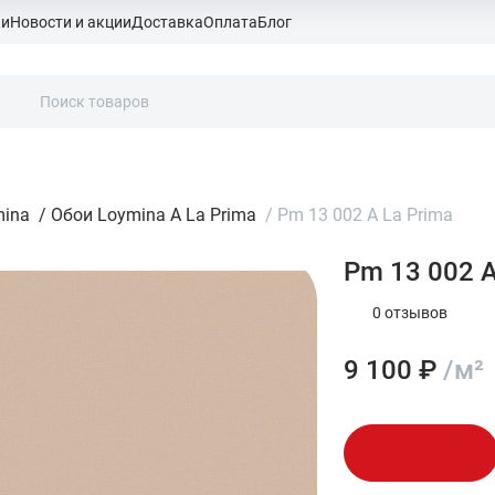
ки
Новости и акции
Доставка
Оплата
Блог
mina
/
Обои Loymina A La Prima
/
Pm 13 002 A La Prima
Pm 13 002 A
0 отзывов
9 100 ₽
/м²
В корзину