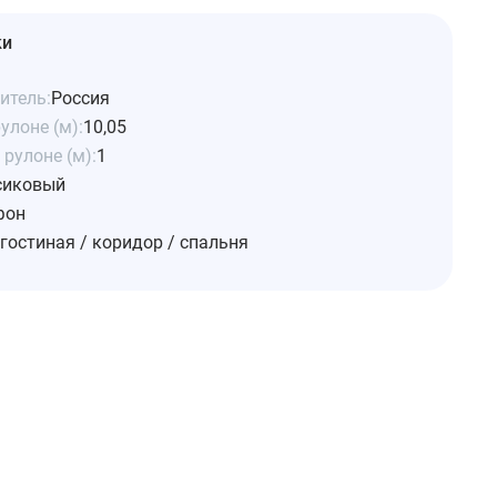
ки
итель:
Россия
улоне (м):
10,05
рулоне (м):
1
сиковый
фон
гостиная / коридор / спальня