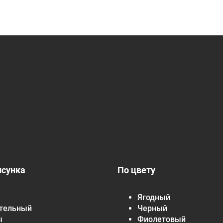
исунка
По цвету
Ягодный
тельный
Черный
ы
Фиолетовый