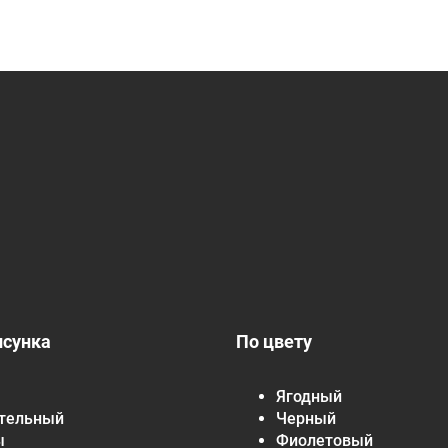
исунка
По цвету
Ягодный
тельный
Черный
ы
Фиолетовый