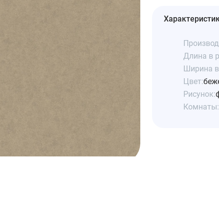
Характеристи
Производ
Длина в р
Ширина в 
Цвет:
беж
Рисунок:
Комнаты: