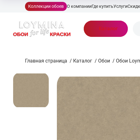
Коллекции обоев
О компании
Где купить
Услуги
Скид
Каталог
Главная страница
/
Каталог
/
Обои
/
Обои Loy