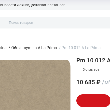
ки
Новости и акции
Доставка
Оплата
Блог
mina
/
Обои Loymina A La Prima
/
Pm 10 012 A La Prima
Pm 10 012 A
0 отзывов
10 685 ₽
/м
В корзину