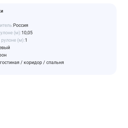
ки
итель:
Россия
улоне (м):
10,05
рулоне (м):
1
евый
фон
гостиная / коридор / спальня