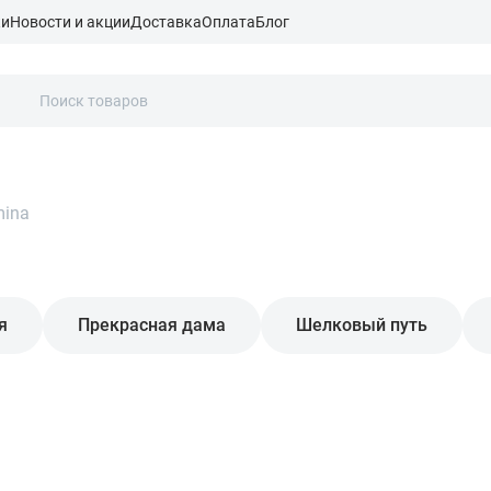
ки
Новости и акции
Доставка
Оплата
Блог
mina
я
Прекрасная дама
Шелковый путь