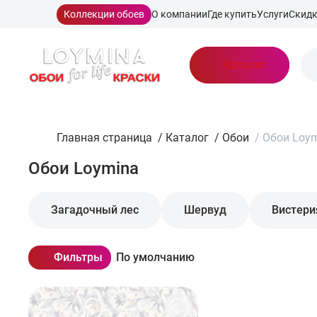
Коллекции обоев
О компании
Где купить
Услуги
Скид
Каталог
Главная страница
/
Каталог
/
Обои
/
Обои Loy
Обои Loymina
Загадочный лес
Шервуд
Вистери
Фильтры
По умолчанию