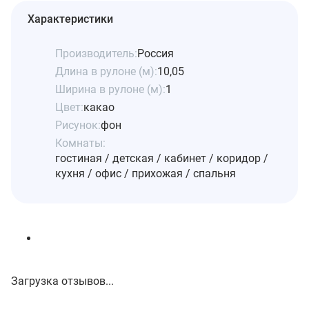
Характеристики
Производитель:
Россия
Длина в рулоне (м):
10,05
Ширина в рулоне (м):
1
Цвет:
какао
Рисунок:
фон
Комнаты:
гостиная / детская / кабинет / коридор /
кухня / офис / прихожая / спальня
Загрузка отзывов...