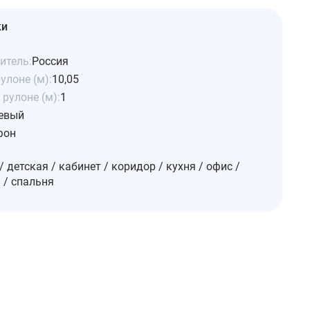
ки
итель:
Россия
улоне (м):
10,05
рулоне (м):
1
евый
фон
/ детская / кабинет / коридор / кухня / офис /
 / спальня