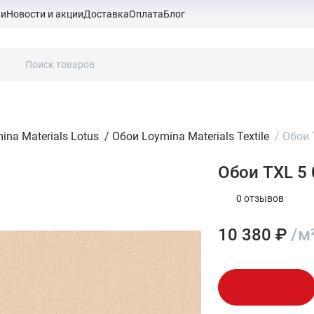
ки
Новости и акции
Доставка
Оплата
Блог
ina Materials Lotus
/
Обои Loymina Materials Textile
/
Обои T
Обои TXL 5 0
0 отзывов
10 380 ₽
/м
В корзину