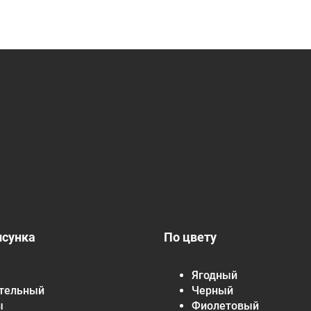
исунка
По цвету
Ягодный
тельный
Черный
ы
Фиолетовый