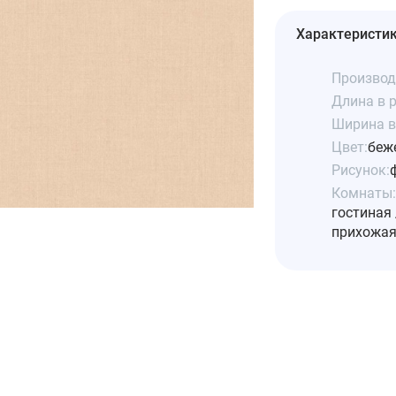
Характеристи
Производ
Длина в р
Ширина в 
Цвет:
беж
Рисунок:
Комнаты:
гостиная 
прихожая