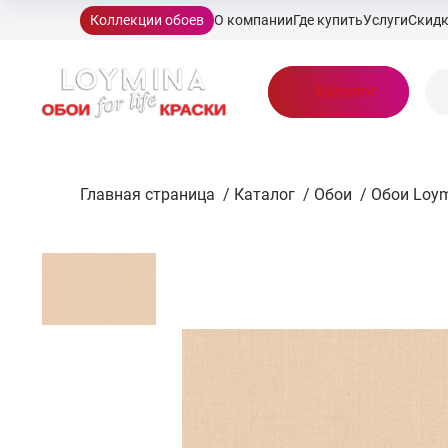
Коллекции обоев
О компании
Где купить
Услуги
Скид
Каталог
Главная страница
/
Каталог
/
Обои
/
Обои Loym