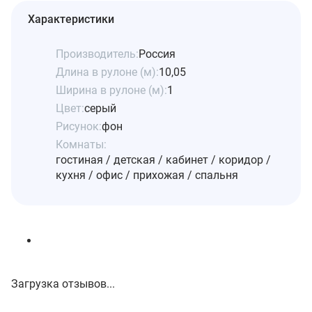
Характеристики
Производитель:
Россия
Длина в рулоне (м):
10,05
Ширина в рулоне (м):
1
Цвет:
серый
Рисунок:
фон
Комнаты:
гостиная / детская / кабинет / коридор /
кухня / офис / прихожая / спальня
Загрузка отзывов...