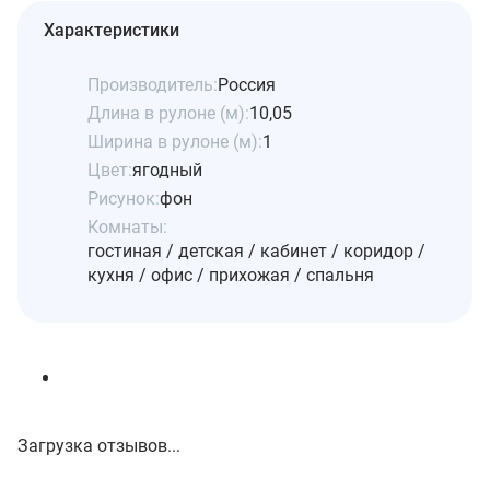
Характеристики
Производитель:
Россия
Длина в рулоне (м):
10,05
Ширина в рулоне (м):
1
Цвет:
ягодный
Рисунок:
фон
Комнаты:
гостиная / детская / кабинет / коридор /
кухня / офис / прихожая / спальня
Загрузка отзывов...