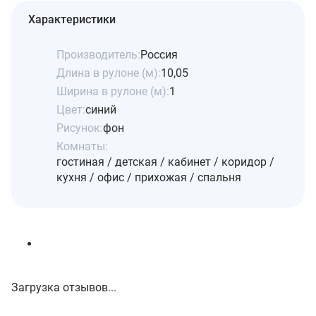
Характеристики
Производитель:
Россия
Длина в рулоне (м):
10,05
Ширина в рулоне (м):
1
Цвет:
синий
Рисунок:
фон
Комнаты:
гостиная / детская / кабинет / коридор /
кухня / офис / прихожая / спальня
Загрузка отзывов...