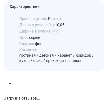
Характеристики
Производитель:
Россия
Длина в рулоне (м):
10,05
Ширина в рулоне (м):
1
Цвет:
серый
Рисунок:
фон
Комнаты:
гостиная / детская / кабинет / коридор /
кухня / офис / прихожая / спальня
Загрузка отзывов...