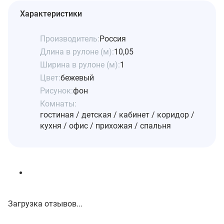
Характеристики
Производитель:
Россия
Длина в рулоне (м):
10,05
Ширина в рулоне (м):
1
Цвет:
бежевый
Рисунок:
фон
Комнаты:
гостиная / детская / кабинет / коридор /
кухня / офис / прихожая / спальня
Загрузка отзывов...