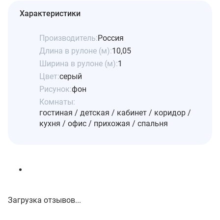
Характеристики
Производитель:
Россия
Длина в рулоне (м):
10,05
Ширина в рулоне (м):
1
Цвет:
серый
Рисунок:
фон
Комнаты:
гостиная / детская / кабинет / коридор /
кухня / офис / прихожая / спальня
Загрузка отзывов...