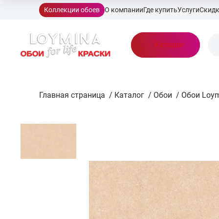
Коллекции обоев
О компании
Где купить
Услуги
Скид
Каталог
Главная страница
/
Каталог
/
Обои
/
Обои Loym