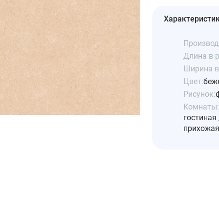
Характеристи
Производ
Длина в р
Ширина в 
Цвет:
беж
Рисунок:
Комнаты:
гостиная 
прихожая