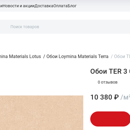
ки
Новости и акции
Доставка
Оплата
Блог
ina Materials Lotus
/
Обои Loymina Materials Terra
/
Обои TE
Обои TER 3 
0 отзывов
10 380 ₽
/м
В корзину