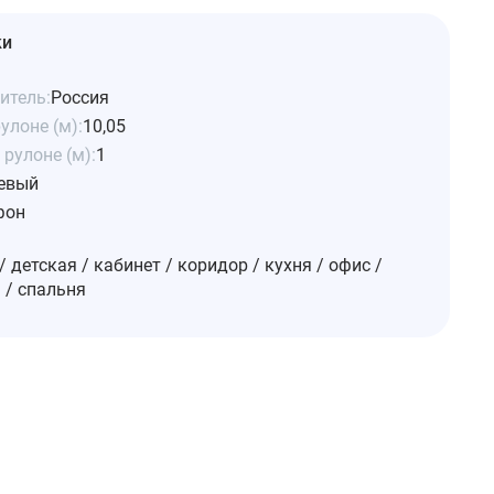
ки
итель:
Россия
улоне (м):
10,05
рулоне (м):
1
евый
фон
/ детская / кабинет / коридор / кухня / офис /
 / спальня