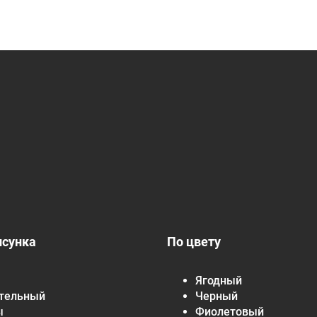
исунка
По цвету
Ягодный
тельный
Черный
ы
Фиолетовый