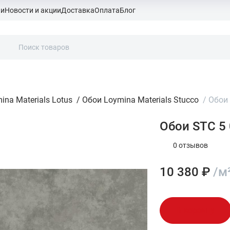
ки
Новости и акции
Доставка
Оплата
Блог
ina Materials Lotus
/
Обои Loymina Materials Stucco
/
Обои 
Обои STC 5 
0 отзывов
10 380 ₽
/м
В корзину