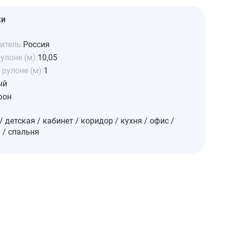
ки
итель:
Россия
улоне (м):
10,05
рулоне (м):
1
ый
фон
/ детская / кабинет / коридор / кухня / офис /
 / спальня