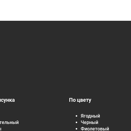
исунка
По цвету
Ягодный
тельный
Черный
ы
Фиолетовый