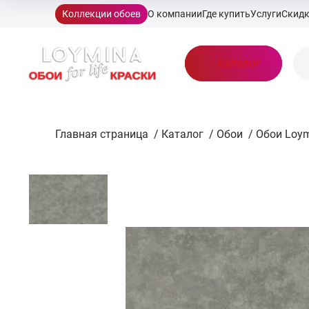
Коллекции обоев
О компании
Где купить
Услуги
Скид
Каталог
Главная страница
/
Каталог
/
Обои
/
Обои Loym