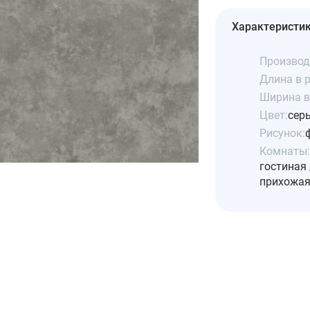
Характеристи
Производ
Длина в р
Ширина в 
Цвет:
сер
Рисунок:
Комнаты:
гостиная 
прихожая