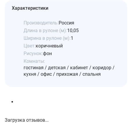
Характеристики
Производитель:
Россия
Длина в рулоне (м):
10,05
Ширина в рулоне (м):
1
Цвет:
коричневый
Рисунок:
фон
Комнаты:
гостиная / детская / кабинет / коридор /
кухня / офис / прихожая / спальня
Загрузка отзывов...