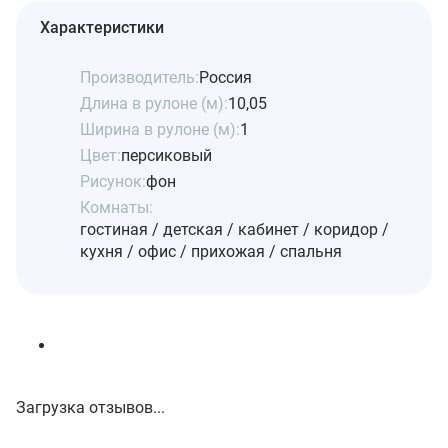
Характеристики
Производитель:
Россия
Длина в рулоне (м):
10,05
Ширина в рулоне (м):
1
Цвет:
персиковый
Рисунок:
фон
Комнаты:
гостиная / детская / кабинет / коридор /
кухня / офис / прихожая / спальня
Загрузка отзывов...