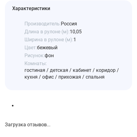
Характеристики
Производитель:
Россия
Длина в рулоне (м):
10,05
Ширина в рулоне (м):
1
Цвет:
бежевый
Рисунок:
фон
Комнаты:
гостиная / детская / кабинет / коридор /
кухня / офис / прихожая / спальня
Загрузка отзывов...