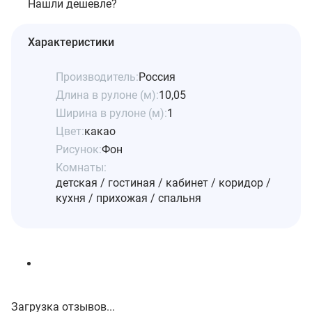
Нашли дешевле?
Характеристики
Производитель:
Россия
Длина в рулоне (м):
10,05
Ширина в рулоне (м):
1
Цвет:
какао
Рисунок:
Фон
Комнаты:
детская / гостиная / кабинет / коридор /
кухня / прихожая / спальня
Загрузка отзывов...