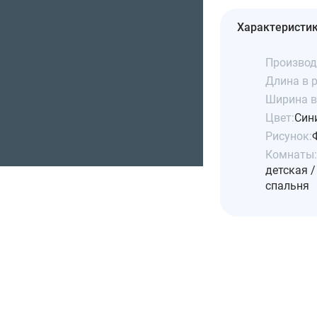
Характеристи
Производ
Длина в р
Ширина в 
Цвет:
Син
Рисунок:
Комнаты:
детская /
спальня