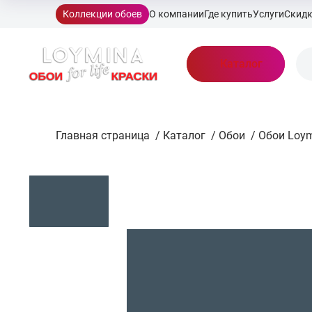
Коллекции обоев
О компании
Где купить
Услуги
Скид
Каталог
Главная страница
/
Каталог
/
Обои
/
Обои Loym