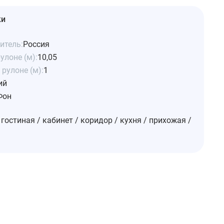
ки
итель:
Россия
улоне (м):
10,05
рулоне (м):
1
ий
Фон
 гостиная / кабинет / коридор / кухня / прихожая /