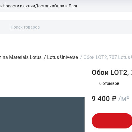
ки
Новости и акции
Доставка
Оплата
Блог
ina Materials Lotus
/
Lotus Universe
/
Обои LOT2, 707 Lotus 
Обои LOT2, 
0 отзывов
9 400 ₽
/м²
В корзину