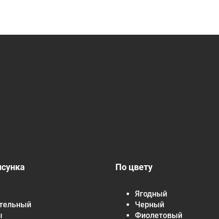
исунка
По цвету
Ягодный
тельный
Черный
ы
Фиолетовый