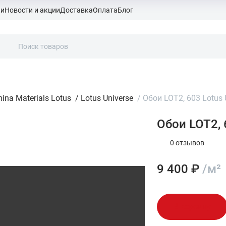
ки
Новости и акции
Доставка
Оплата
Блог
ina Materials Lotus
/
Lotus Universe
/
Обои LOT2, 603 Lotus 
Обои LOT2, 
0 отзывов
9 400 ₽
/м²
В корзину