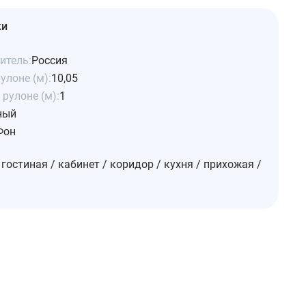
ки
итель:
Россия
улоне (м):
10,05
рулоне (м):
1
ный
Фон
 гостиная / кабинет / коридор / кухня / прихожая /