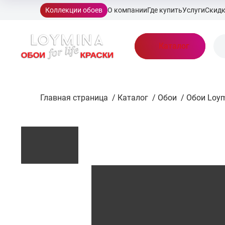
Коллекции обоев
О компании
Где купить
Услуги
Скид
Каталог
Главная страница
/
Каталог
/
Обои
/
Обои Loym