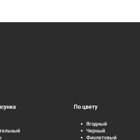
исунка
По цвету
Ягодный
тельный
Черный
ы
Фиолетовый