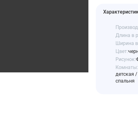
Характеристи
Производ
Длина в р
Ширина в 
Цвет:
чер
Рисунок:
Комнаты:
детская /
спальня