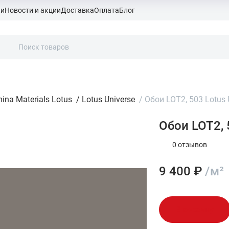
ки
Новости и акции
Доставка
Оплата
Блог
ina Materials Lotus
/
Lotus Universe
/
Обои LOT2, 503 Lotus 
Обои LOT2, 
0 отзывов
9 400 ₽
/м²
В корзину