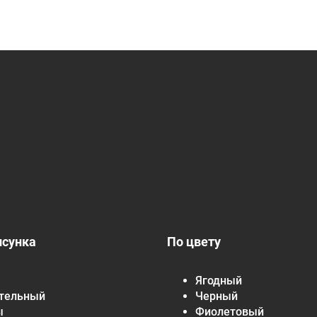
исунка
По цвету
Ягодный
тельный
Черный
ы
Фиолетовый