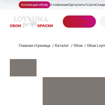
Коллекции обоев
О компании
Где купить
Услуги
Скид
Каталог
Главная страница
/
Каталог
/
Обои
/
Обои Loym