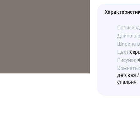
Характеристи
Производ
Длина в р
Ширина в 
Цвет:
сер
Рисунок:
Комнаты:
детская /
спальня