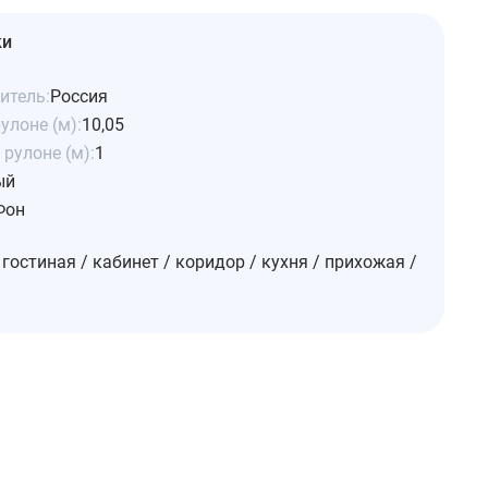
ки
итель:
Россия
улоне (м):
10,05
рулоне (м):
1
ый
Фон
 гостиная / кабинет / коридор / кухня / прихожая /