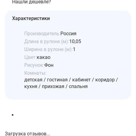
Нашли дешевле?
Характеристики
Производитель:
Россия
Длина в рулоне (м):
10,05
Ширина в рулоне (м):
1
Цвет:
какао
Рисунок:
Фон
Комнаты:
детская / гостиная / кабинет / коридор /
кухня / прихожая / спальня
Загрузка отзывов...