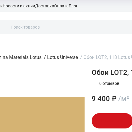
ки
Новости и акции
Доставка
Оплата
Блог
ina Materials Lotus
/
Lotus Universe
/
Обои LOT2, 118 Lotus 
Обои LOT2, 
0 отзывов
9 400 ₽
/м²
В корзину