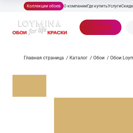
Коллекции обоев
О компании
Где купить
Услуги
Скид
Каталог
Главная страница
/
Каталог
/
Обои
/
Обои Loym