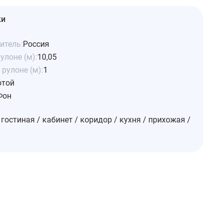
ки
итель:
Россия
улоне (м):
10,05
рулоне (м):
1
отой
Фон
 гостиная / кабинет / коридор / кухня / прихожая /