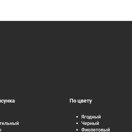
исунка
По цвету
Ягодный
тельный
Черный
ы
Фиолетовый