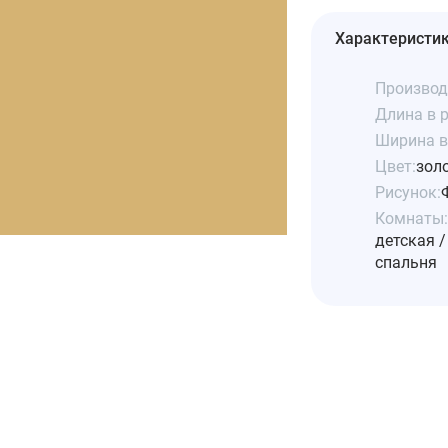
Характеристи
Производ
Длина в р
Ширина в 
Цвет:
зол
Рисунок:
Комнаты:
детская /
спальня