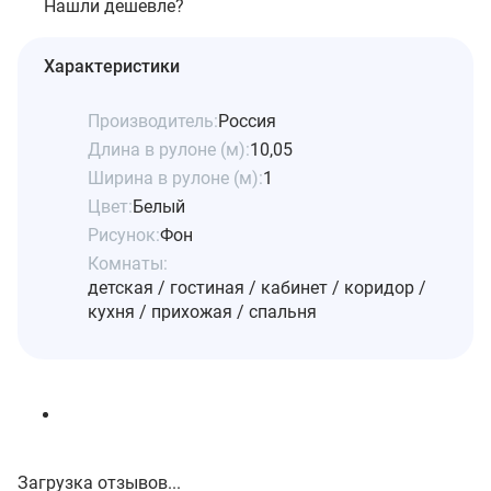
Нашли дешевле?
Характеристики
Производитель:
Россия
Длина в рулоне (м):
10,05
Ширина в рулоне (м):
1
Цвет:
Белый
Рисунок:
Фон
Комнаты:
детская / гостиная / кабинет / коридор /
кухня / прихожая / спальня
Загрузка отзывов...