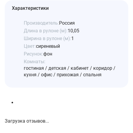
Характеристики
Производитель:
Россия
Длина в рулоне (м):
10,05
Ширина в рулоне (м):
1
Цвет:
сиреневый
Рисунок:
фон
Комнаты:
гостиная / детская / кабинет / коридор /
кухня / офис / прихожая / спальня
Загрузка отзывов...