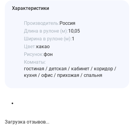
Характеристики
Производитель:
Россия
Длина в рулоне (м):
10,05
Ширина в рулоне (м):
1
Цвет:
какао
Рисунок:
фон
Комнаты:
гостиная / детская / кабинет / коридор /
кухня / офис / прихожая / спальня
Загрузка отзывов...