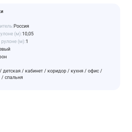
ки
итель:
Россия
улоне (м):
10,05
рулоне (м):
1
евый
фон
/ детская / кабинет / коридор / кухня / офис /
 / спальня