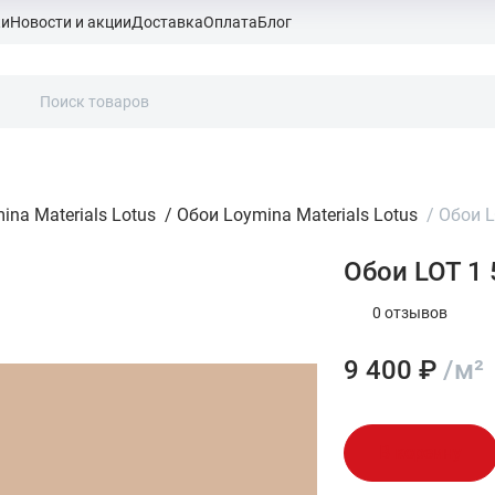
ки
Новости и акции
Доставка
Оплата
Блог
ina Materials Lotus
/
Обои Loymina Materials Lotus
/
Обои L
Обои LOT 1 
0 отзывов
9 400 ₽
/м²
В корзину