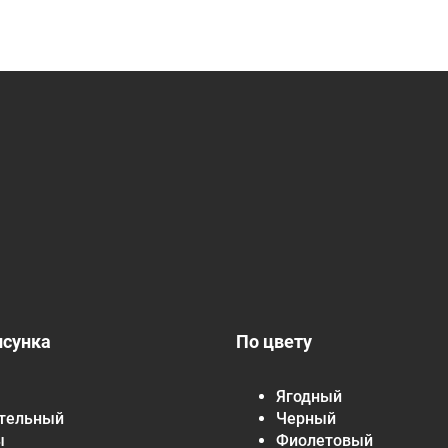
исунка
По цвету
Ягодный
тельный
Черный
ы
Фиолетовый