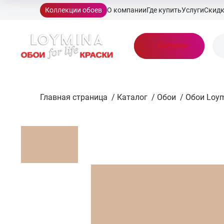
Коллекции обоев
О компании
Где купить
Услуги
Скид
Каталог
Главная страница
/
Каталог
/
Обои
/
Обои Loym