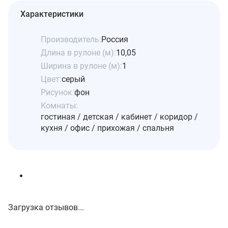
Характеристики
Производитель:
Россия
Длина в рулоне (м):
10,05
Ширина в рулоне (м):
1
Цвет:
серый
Рисунок:
фон
Комнаты:
гостиная / детская / кабинет / коридор /
кухня / офис / прихожая / спальня
Загрузка отзывов...