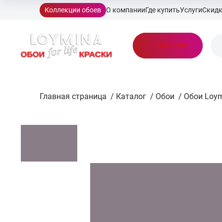
Коллекции обоев
О компании
Где купить
Услуги
Скид
Каталог
Главная страница
/
Каталог
/
Обои
/
Обои Loym