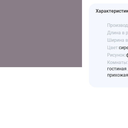
Характеристи
Производ
Длина в р
Ширина в 
Цвет:
сир
Рисунок:
Комнаты:
гостиная 
прихожая