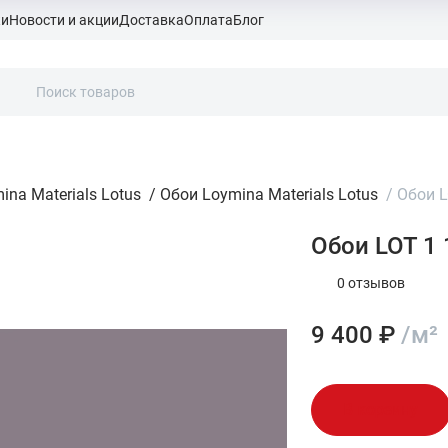
ки
Новости и акции
Доставка
Оплата
Блог
ina Materials Lotus
/
Обои Loymina Materials Lotus
/
Обои L
Обои LOT 1 
0 отзывов
9 400 ₽
/м²
В корзину