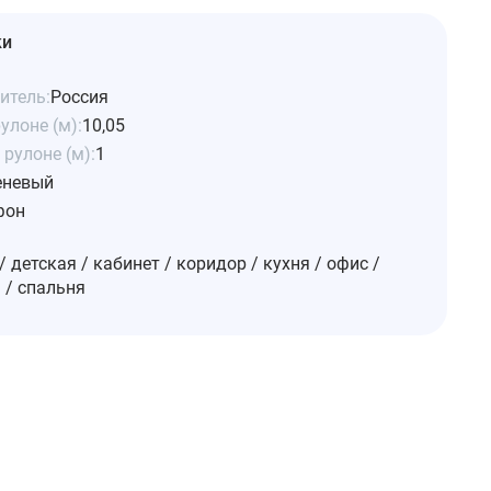
ки
итель:
Россия
улоне (м):
10,05
рулоне (м):
1
еневый
фон
/ детская / кабинет / коридор / кухня / офис /
 / спальня