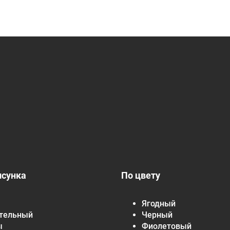
исунка
По цвету
Ягодный
тельный
Черный
ы
Фиолетовый