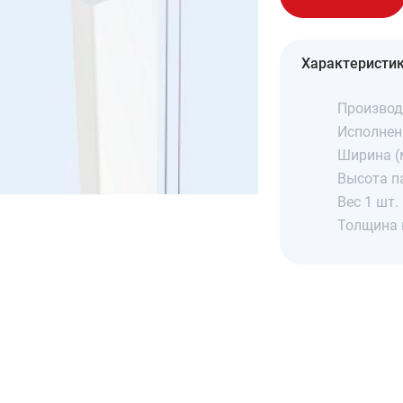
Характеристи
Производ
Исполнен
Ширина (
Высота п
Вес 1 шт. 
Толщина 