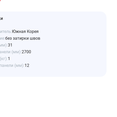
ки
итель:
Южная Корея
ие:
без затирки швов
мм):
31
анели (мм):
2700
(кг):
1
панели (мм):
12