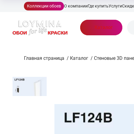
Коллекции обоев
О компании
Где купить
Услуги
Скид
Каталог
Главная страница
/
Каталог
/
Стеновые 3D пан