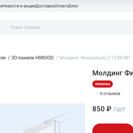
ки
Новости и акции
Доставка
Оплата
Блог
ели
/
3D-панели HIWOOD
/
Молдинг Финишный LF124B NP
Молдинг Ф
Новинка
0 отзывов
850 ₽
/шт
В корзину