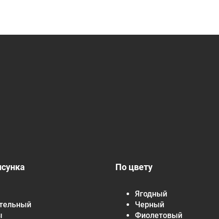
исунка
По цвету
Ягодный
тельный
Черный
ы
Фиолетовый