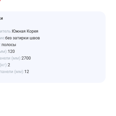
ки
итель:
Южная Корея
ие:
без затирки швов
:
полосы
мм):
120
анели (мм):
2700
(кг):
2
панели (мм):
12