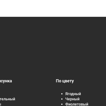
исунка
По цвету
Ягодный
тельный
Черный
ы
Фиолетовый