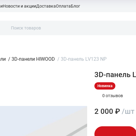
ки
Новости и акции
Доставка
Оплата
Блог
ели
/
3D-панели HIWOOD
/
3D-панель LV123 NP
3D-панель 
Новинка
0 отзывов
2 000 ₽
/шт
В корзину