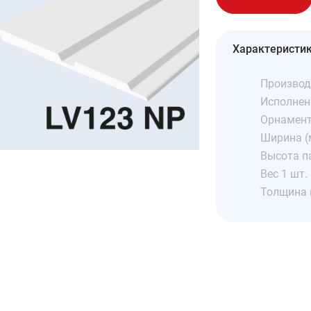
Характеристи
Производ
Исполнен
Орнамент
Ширина (
Высота п
Вес 1 шт. 
Толщина 