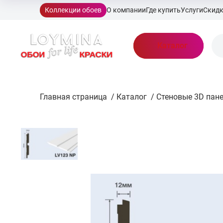
Коллекции обоев
О компании
Где купить
Услуги
Скид
Каталог
Главная страница
/
Каталог
/
Стеновые 3D пан