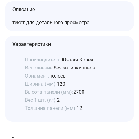
Описание
текст для детального просмотра
Характеристики
Производитель:
Южная Корея
Исполнение:
без затирки швов
Орнамент:
полосы
Ширина (мм):
120
Высота панели (мм):
2700
Вес 1 шт. (кг):
2
Толщина панели (мм):
12