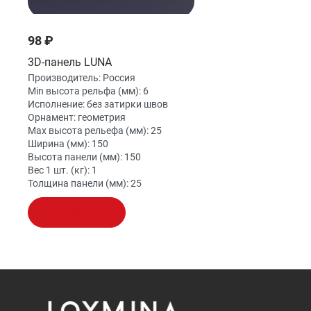
98 ₽
3D-панель LUNA
Производитель:
Россия
Min высота рельфа (мм):
6
Исполнение:
без затирки швов
Орнамент:
геометрия
Max высота рельефа (мм):
25
Ширина (мм):
150
Высота панели (мм):
150
Вес 1 шт. (кг):
1
Толщина панели (мм):
25
В корзину