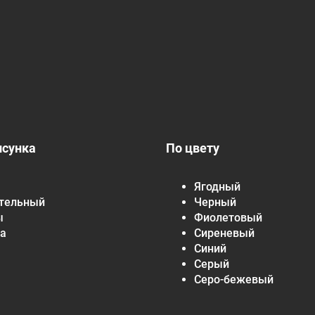
исунка
По цвету
Ягодный
тельный
Черный
ы
Фиолетовый
а
Сиреневый
Синий
Серый
Серо-бежевый