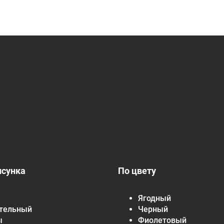
исунка
По цвету
Ягодный
тельный
Черный
ы
Фиолетовый