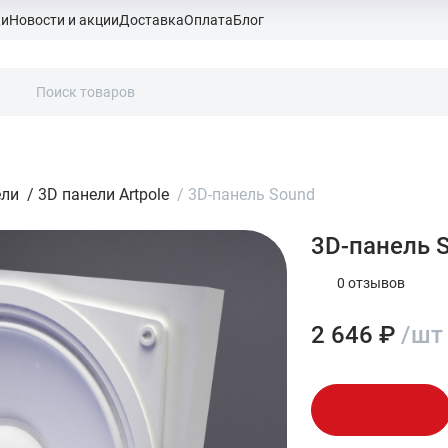
ки
Новости и акции
Доставка
Оплата
Блог
ели
/
3D панели Artpole
/
3D-панель Sound
3D-панель 
0 отзывов
2 646 ₽
/шт
В корзину