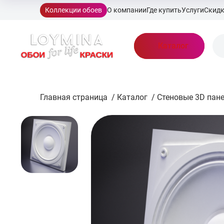
Коллекции обоев
О компании
Где купить
Услуги
Скид
Каталог
Главная страница
/
Каталог
/
Стеновые 3D пан