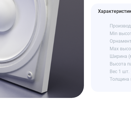
Характеристи
Производ
Min высо
Орнамент
Max высо
Ширина (
Высота п
Вес 1 шт. 
Толщина 