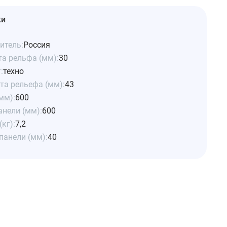
ки
итель:
Россия
та рельфа (мм):
30
:
техно
та рельефа (мм):
43
мм):
600
анели (мм):
600
(кг):
7,2
панели (мм):
40