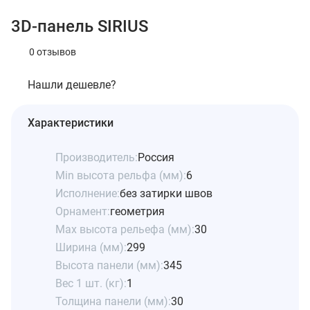
3D-панель SIRIUS
0 отзывов
Нашли дешевле?
Характеристики
Производитель:
Россия
Min высота рельфа (мм):
6
Исполнение:
без затирки швов
Орнамент:
геометрия
Max высота рельефа (мм):
30
Ширина (мм):
299
Высота панели (мм):
345
Вес 1 шт. (кг):
1
Толщина панели (мм):
30