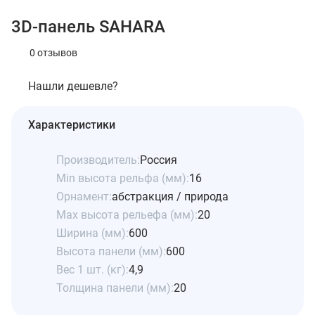
3D-панель SAHARA
0 отзывов
Нашли дешевле?
Характеристики
Производитель:
Россия
Min высота рельфа (мм):
16
Орнамент:
абстракция / природа
Max высота рельефа (мм):
20
Ширина (мм):
600
Высота панели (мм):
600
Вес 1 шт. (кг):
4,9
Толщина панели (мм):
20