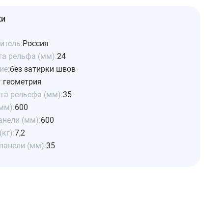
ки
итель:
Россия
та рельфа (мм):
24
ие:
без затирки швов
:
геометрия
та рельефа (мм):
35
мм):
600
анели (мм):
600
(кг):
7,2
панели (мм):
35