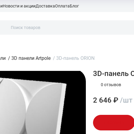
ки
Новости и акции
Доставка
Оплата
Блог
ели
/
3D панели Artpole
/
3D-панель ORION
3D-панель 
0 отзывов
2 646 ₽
/шт
В корзину