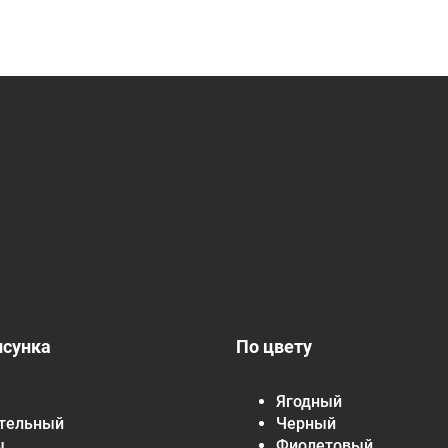
исунка
По цвету
Ягодный
тельный
Черный
ы
Фиолетовый