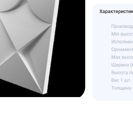
Характеристи
Производ
Min высо
Исполнен
Орнамент
Max высо
Ширина (
Высота п
Вес 1 шт. 
Толщина 