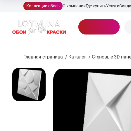
Коллекции обоев
О компании
Где купить
Услуги
Скид
Каталог
Главная страница
/
Каталог
/
Стеновые 3D пан