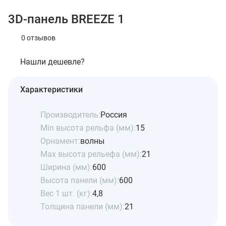
3D-панель BREEZE 1
0 отзывов
Нашли дешевле?
Характеристики
Производитель:
Россия
Min высота рельфа (мм):
15
Орнамент:
волны
Max высота рельефа (мм):
21
Ширина (мм):
600
Высота панели (мм):
600
Вес 1 шт. (кг):
4,8
Толщина панели (мм):
21