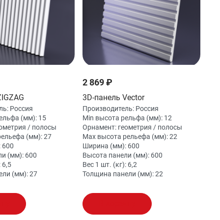
2 869 ₽
ZIGZAG
3D-панель Vector
ль:
Россия
Производитель:
Россия
ельфа (мм):
15
Min высота рельфа (мм):
12
ометрия / полосы
Орнамент:
геометрия / полосы
рельефа (мм):
27
Max высота рельефа (мм):
22
:
600
Ширина (мм):
600
и (мм):
600
Высота панели (мм):
600
:
6,5
Вес 1 шт. (кг):
6,2
ели (мм):
27
Толщина панели (мм):
22
ину
В корзину