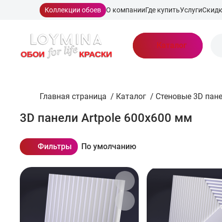
Коллекции обоев
О компании
Где купить
Услуги
Скид
Каталог
Главная страница
/
Каталог
/
Стеновые 3D пан
3D панели Artpole 600x600 мм
Фильтры
По умолчанию