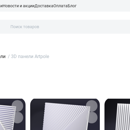
ки
Новости и акции
Доставка
Оплата
Блог
ели
/
3D панели Artpole