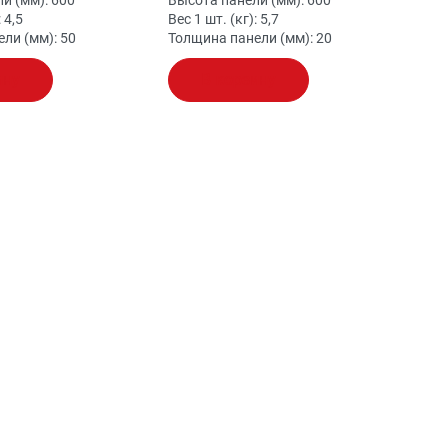
и (мм):
600
Высота панели (мм):
600
:
4,5
Вес 1 шт. (кг):
5,7
ели (мм):
50
Толщина панели (мм):
20
ину
В корзину