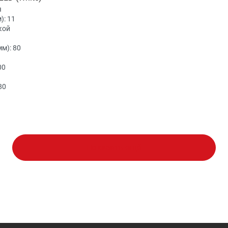
я
):
11
кой
мм):
80
00
80
Показать ещё