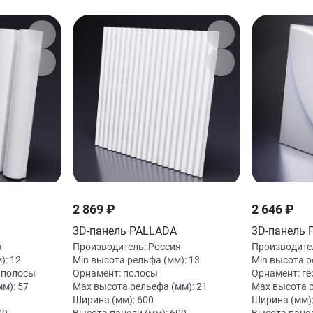
2 869 ₽
2 646 ₽
3D-панель PALLADA
3D-панель 
я
Производитель:
Россия
Производите
):
12
Min высота рельфа (мм):
13
Min высота р
/ полосы
Орнамент:
полосы
Орнамент:
ге
мм):
57
Max высота рельефа (мм):
21
Max высота 
Ширина (мм):
600
Ширина (мм)