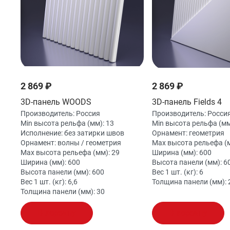
2 869 ₽
2 869 ₽
3D-панель WOODS
3D-панель Fields 4
Производитель:
Россия
Производитель:
Росси
Min высота рельфа (мм):
13
Min высота рельфа (мм
Исполнение:
без затирки швов
Орнамент:
геометрия
Орнамент:
волны / геометрия
Max высота рельефа (
Max высота рельефа (мм):
29
Ширина (мм):
600
Ширина (мм):
600
Высота панели (мм):
6
Высота панели (мм):
600
Вес 1 шт. (кг):
6
Вес 1 шт. (кг):
6,6
Толщина панели (мм):
Толщина панели (мм):
30
В корзину
В корзину