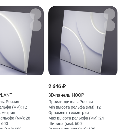
2 646 ₽
PLANT
3D-панель HOOP
ль:
Россия
Производитель:
Россия
ельфа (мм):
12
Min высота рельфа (мм):
12
ометрия
Орнамент:
геометрия
рельефа (мм):
28
Max высота рельефа (мм):
24
:
600
Ширина (мм):
600