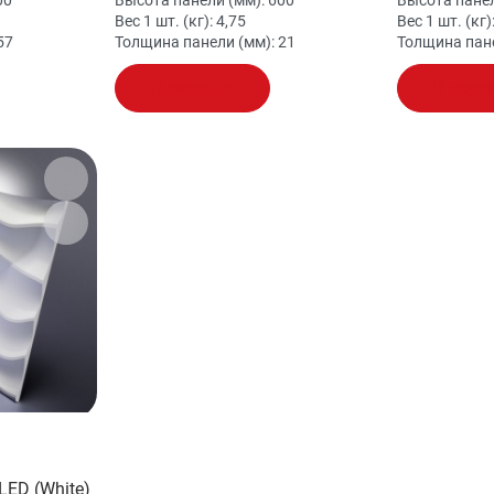
00
Высота панели (мм):
600
Высота панел
Вес 1 шт. (кг):
4,75
Вес 1 шт. (кг)
57
Толщина панели (мм):
21
Толщина пан
В корзину
В корз
LED (White)