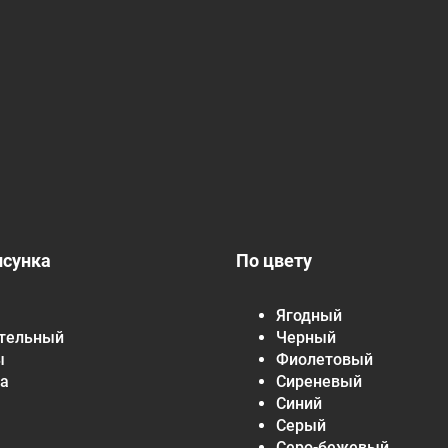
исунка
По цвету
Ягодный
тельный
Черный
ы
Фиолетовый
а
Сиреневый
Синий
Серый
Серо-бежевый