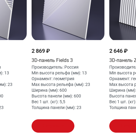
2 869 ₽
2 646 ₽
3D-панель Fields 3
3D-панель 
я
Производитель:
Россия
Производите
):
13
Min высота рельфа (мм):
13
Min высота р
Орнамент:
геометрия
Орнамент:
ге
мм):
23
Max высота рельефа (мм):
23
Max высота 
Ширина (мм):
600
Ширина (мм)
00
Высота панели (мм):
600
Высота панел
Вес 1 шт. (кг):
5,5
Вес 1 шт. (кг)
23
Толщина панели (мм):
23
Толщина пан
В корзину
В корз